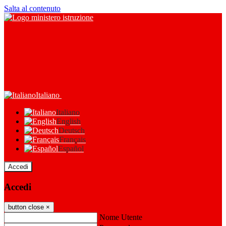
Salta al contenuto
Italiano
Italiano
English
Deutsch
Français
Español
Accedi
Accedi
button close
×
Nome Utente