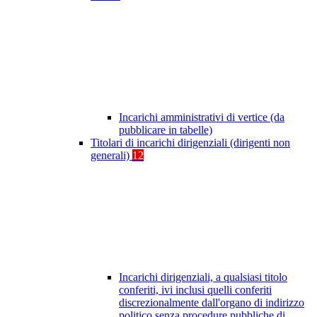
Incarichi amministrativi di vertice (da
pubblicare in tabelle)
Titolari di incarichi dirigenziali (dirigenti non
generali)
12
Incarichi dirigenziali, a qualsiasi titolo
conferiti, ivi inclusi quelli conferiti
discrezionalmente dall'organo di indirizzo
politico senza procedure pubbliche di