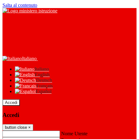
Salta al contenuto
Italiano
Italiano
English
Deutsch
Français
Español
Accedi
Accedi
button close
×
Nome Utente