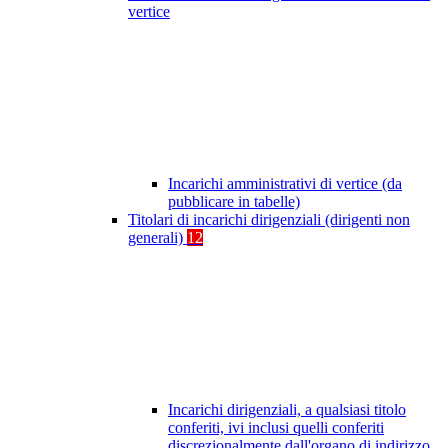
vertice
Incarichi amministrativi di vertice (da
pubblicare in tabelle)
Titolari di incarichi dirigenziali (dirigenti non
generali)
12
Incarichi dirigenziali, a qualsiasi titolo
conferiti, ivi inclusi quelli conferiti
discrezionalmente dall'organo di indirizzo