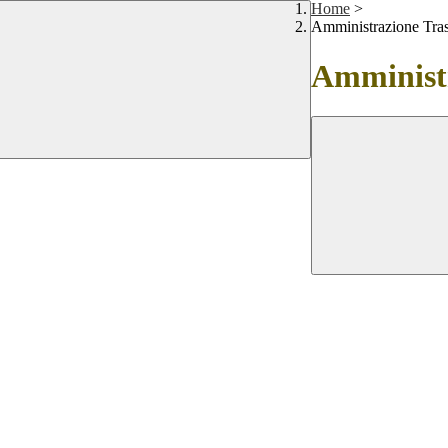
Home
>
Amministrazione Tra
Amministr