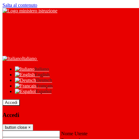
Salta al contenuto
Italiano
Italiano
English
Deutsch
Français
Español
Accedi
Accedi
button close
×
Nome Utente