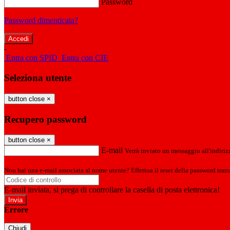
Password
Password dimenticata?
-
Entra con SPID
Entra con CIE
Seleziona utente
button close
×
Recupero password
button close
×
E-mail
Verrà inviato un messaggio all'indirizz
Non hai una e-mail associata al nome utente? Effettua il reset della password tram
E-mail inviata, si prega di controllare la casella di posta elettronica!
Errore
Chiudi