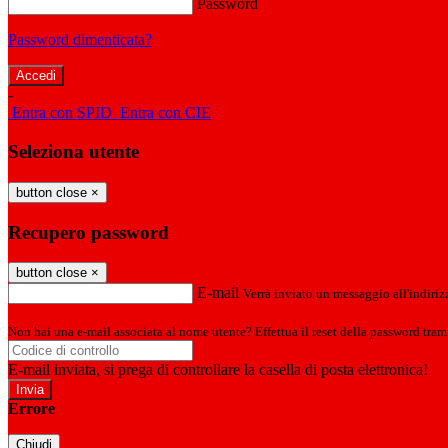
Password
Password dimenticata?
-
Entra con SPID
Entra con CIE
Seleziona utente
button close
×
Recupero password
button close
×
E-mail
Verrà inviato un messaggio all'indirizz
Non hai una e-mail associata al nome utente? Effettua il reset della password tram
E-mail inviata, si prega di controllare la casella di posta elettronica!
Errore
Chiudi