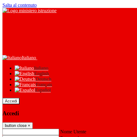
Salta al contenuto
Italiano
Italiano
English
Deutsch
Français
Español
Accedi
Accedi
button close
×
Nome Utente