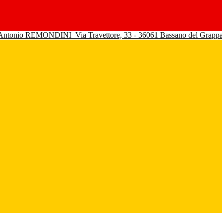
 Antonio REMONDINI
Via Travettore, 33 - 36061 Bassano del Grapp