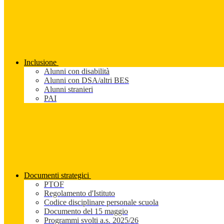
Inclusione
Alunni con disabilità
Alunni con DSA/altri BES
Alunni stranieri
PAI
Documenti strategici
PTOF
Regolamento d'Istituto
Codice disciplinare personale scuola
Documento del 15 maggio
Programmi svolti a.s. 2025/26