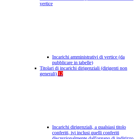
vertice
Incarichi amministrativi di vertice (da
pubblicare in tabelle)
Titolari di incarichi dirigenziali (dirigenti non
generali)
12
Incarichi dirigenziali, a qualsiasi titolo
conferiti, ivi inclusi quelli conferiti
discrezionalmente dall'organo di indirizzo