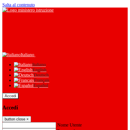
Salta al contenuto
Italiano
Italiano
English
Deutsch
Français
Español
Accedi
Accedi
button close
×
Nome Utente