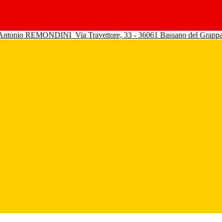
 Antonio REMONDINI
Via Travettore, 33 - 36061 Bassano del Grapp