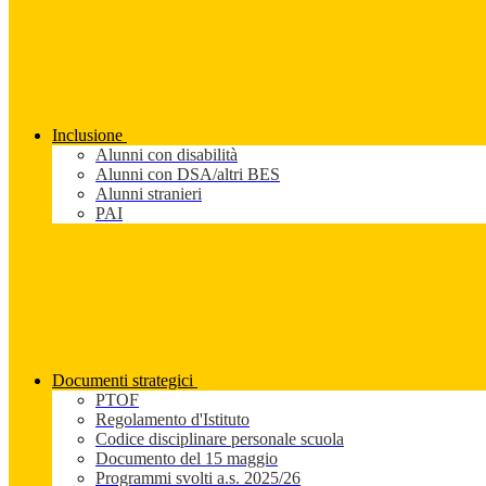
Inclusione
Alunni con disabilità
Alunni con DSA/altri BES
Alunni stranieri
PAI
Documenti strategici
PTOF
Regolamento d'Istituto
Codice disciplinare personale scuola
Documento del 15 maggio
Programmi svolti a.s. 2025/26