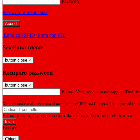
Password
Password dimenticata?
-
Entra con SPID
Entra con CIE
Seleziona utente
button close
×
Recupero password
button close
×
E-mail
Verrà inviato un messaggio all'indirizz
Non hai una e-mail associata al nome utente? Effettua il reset della password tram
E-mail inviata, si prega di controllare la casella di posta elettronica!
Errore
Chiudi