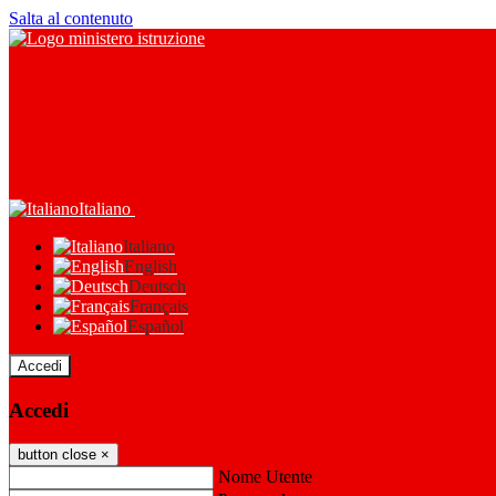
Salta al contenuto
Italiano
Italiano
English
Deutsch
Français
Español
Accedi
Accedi
button close
×
Nome Utente