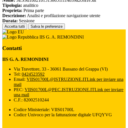
Nome:
SESSd1bb21b15138651f114b39a2cea1e5af
Tipologia:
analitico
Proprieta:
Prima parte
Descrizione:
Analisi e profilazione navigazione utente
Durata:
Sessione
Accetta tutti
Salva le preferenze
IIS G. A. REMONDINI
Contatti
IIS G. A. REMONDINI
Via Travettore, 33 - 36061 Bassano del Grappa (VI)
Tel:
0424523592
Email:
VIIS01700L@ISTRUZIONE.IT
Link per inviare una
mail
PEC:
VIIS01700L@PEC.ISTRUZIONE.IT
Link per inviare
una mail
C.F.: 82002510244
Codice Ministeriale: VIIS01700L
Codice Univoco per la fatturazione digitale UFQYVG