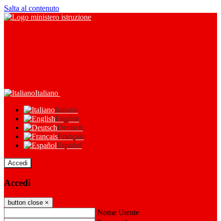
Salta al contenuto
Italiano
Italiano
English
Deutsch
Français
Español
Accedi
Accedi
button close
×
Nome Utente