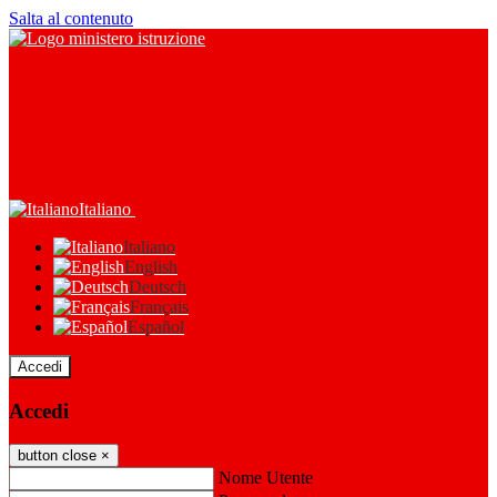
Salta al contenuto
Italiano
Italiano
English
Deutsch
Français
Español
Accedi
Accedi
button close
×
Nome Utente