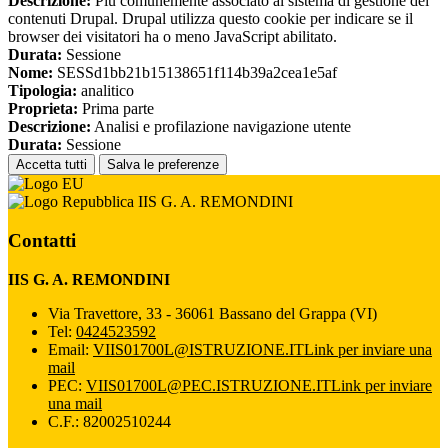
Descrizione:
Più comunemente associato al sistema di gestione dei
contenuti Drupal. Drupal utilizza questo cookie per indicare se il
browser dei visitatori ha o meno JavaScript abilitato.
Durata:
Sessione
Nome:
SESSd1bb21b15138651f114b39a2cea1e5af
Tipologia:
analitico
Proprieta:
Prima parte
Descrizione:
Analisi e profilazione navigazione utente
Durata:
Sessione
Accetta tutti
Salva le preferenze
IIS G. A. REMONDINI
Contatti
IIS G. A. REMONDINI
Via Travettore, 33 - 36061 Bassano del Grappa (VI)
Tel:
0424523592
Email:
VIIS01700L@ISTRUZIONE.IT
Link per inviare una
mail
PEC:
VIIS01700L@PEC.ISTRUZIONE.IT
Link per inviare
una mail
C.F.: 82002510244