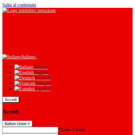
Salta al contenuto
Italiano
Italiano
English
Deutsch
Français
Español
Accedi
Accedi
button close
×
Nome Utente