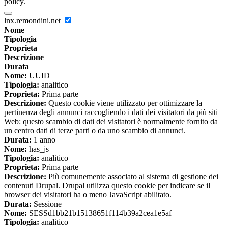
policy.
lnx.remondini.net
Nome
Tipologia
Proprieta
Descrizione
Durata
Nome:
UUID
Tipologia:
analitico
Proprieta:
Prima parte
Descrizione:
Questo cookie viene utilizzato per ottimizzare la
pertinenza degli annunci raccogliendo i dati dei visitatori da più siti
Web: questo scambio di dati dei visitatori è normalmente fornito da
un centro dati di terze parti o da uno scambio di annunci.
Durata:
1 anno
Nome:
has_js
Tipologia:
analitico
Proprieta:
Prima parte
Descrizione:
Più comunemente associato al sistema di gestione dei
contenuti Drupal. Drupal utilizza questo cookie per indicare se il
browser dei visitatori ha o meno JavaScript abilitato.
Durata:
Sessione
Nome:
SESSd1bb21b15138651f114b39a2cea1e5af
Tipologia:
analitico