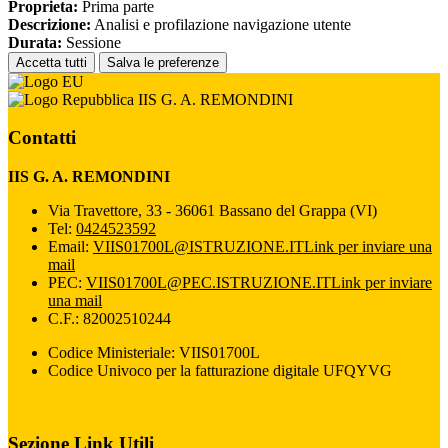
Proprieta:
Prima parte
Descrizione:
Analisi e profilazione navigazione utente
Durata:
Sessione
Accetta tutti
Salva le preferenze
IIS G. A. REMONDINI
Contatti
IIS G. A. REMONDINI
Via Travettore, 33 - 36061 Bassano del Grappa (VI)
Tel:
0424523592
Email:
VIIS01700L@ISTRUZIONE.IT
Link per inviare una
mail
PEC:
VIIS01700L@PEC.ISTRUZIONE.IT
Link per inviare
una mail
C.F.: 82002510244
Codice Ministeriale: VIIS01700L
Codice Univoco per la fatturazione digitale UFQYVG
Sezione Link Utili