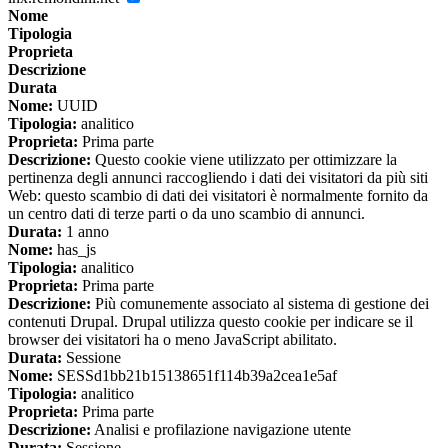
Nome
Tipologia
Proprieta
Descrizione
Durata
Nome:
UUID
Tipologia:
analitico
Proprieta:
Prima parte
Descrizione:
Questo cookie viene utilizzato per ottimizzare la
pertinenza degli annunci raccogliendo i dati dei visitatori da più siti
Web: questo scambio di dati dei visitatori è normalmente fornito da
un centro dati di terze parti o da uno scambio di annunci.
Durata:
1 anno
Nome:
has_js
Tipologia:
analitico
Proprieta:
Prima parte
Descrizione:
Più comunemente associato al sistema di gestione dei
contenuti Drupal. Drupal utilizza questo cookie per indicare se il
browser dei visitatori ha o meno JavaScript abilitato.
Durata:
Sessione
Nome:
SESSd1bb21b15138651f114b39a2cea1e5af
Tipologia:
analitico
Proprieta:
Prima parte
Descrizione:
Analisi e profilazione navigazione utente
Durata:
Sessione