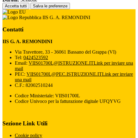
Accetta tutti
Salva le preferenze
IIS G. A. REMONDINI
Contatti
IIS G. A. REMONDINI
Via Travettore, 33 - 36061 Bassano del Grappa (VI)
Tel:
0424523592
Email:
VIIS01700L@ISTRUZIONE.IT
Link per inviare una
mail
PEC:
VIIS01700L@PEC.ISTRUZIONE.IT
Link per inviare
una mail
C.F.: 82002510244
Codice Ministeriale: VIIS01700L
Codice Univoco per la fatturazione digitale UFQYVG
Sezione Link Utili
Cookie policy