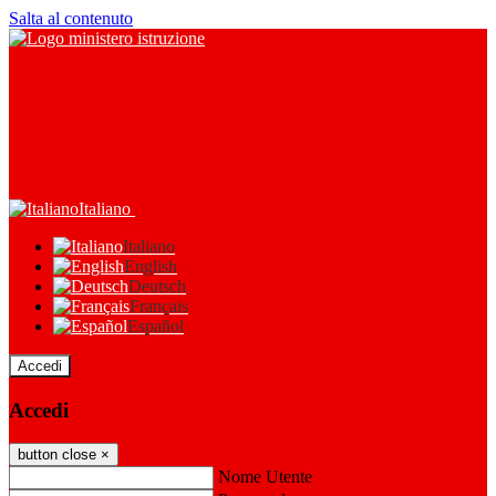
Salta al contenuto
Italiano
Italiano
English
Deutsch
Français
Español
Accedi
Accedi
button close
×
Nome Utente