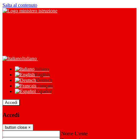
Salta al contenuto
Italiano
Italiano
English
Deutsch
Français
Español
Accedi
Accedi
button close
×
Nome Utente