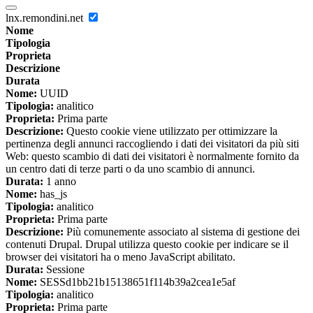
lnx.remondini.net
Nome
Tipologia
Proprieta
Descrizione
Durata
Nome:
UUID
Tipologia:
analitico
Proprieta:
Prima parte
Descrizione:
Questo cookie viene utilizzato per ottimizzare la
pertinenza degli annunci raccogliendo i dati dei visitatori da più siti
Web: questo scambio di dati dei visitatori è normalmente fornito da
un centro dati di terze parti o da uno scambio di annunci.
Durata:
1 anno
Nome:
has_js
Tipologia:
analitico
Proprieta:
Prima parte
Descrizione:
Più comunemente associato al sistema di gestione dei
contenuti Drupal. Drupal utilizza questo cookie per indicare se il
browser dei visitatori ha o meno JavaScript abilitato.
Durata:
Sessione
Nome:
SESSd1bb21b15138651f114b39a2cea1e5af
Tipologia:
analitico
Proprieta:
Prima parte