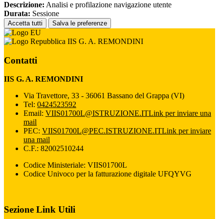
Descrizione:
Analisi e profilazione navigazione utente
Durata:
Sessione
Accetta tutti
Salva le preferenze
IIS G. A. REMONDINI
Contatti
IIS G. A. REMONDINI
Via Travettore, 33 - 36061 Bassano del Grappa (VI)
Tel:
0424523592
Email:
VIIS01700L@ISTRUZIONE.IT
Link per inviare una
mail
PEC:
VIIS01700L@PEC.ISTRUZIONE.IT
Link per inviare
una mail
C.F.: 82002510244
Codice Ministeriale: VIIS01700L
Codice Univoco per la fatturazione digitale UFQYVG
Sezione Link Utili