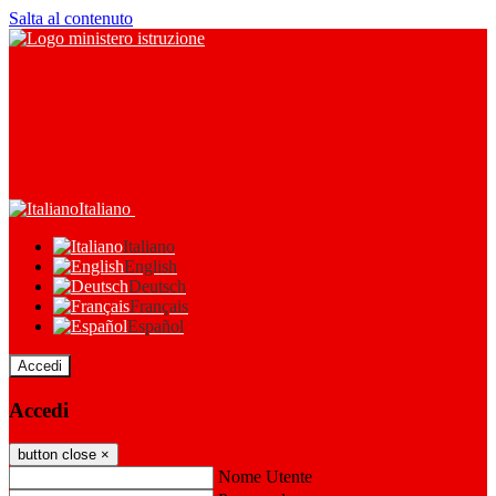
Salta al contenuto
Italiano
Italiano
English
Deutsch
Français
Español
Accedi
Accedi
button close
×
Nome Utente