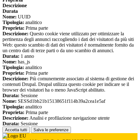
Descrizione
Durata
Nome:
UUID
Tipologia:
analitico
Proprieta:
Prima parte
Descrizione:
Questo cookie viene utilizzato per ottimizzare la
pertinenza degli annunci raccogliendo i dati dei visitatori da più siti
Web: questo scambio di dati dei visitatori è normalmente fornito da
un centro dati di terze parti o da uno scambio di annunci.
Durata:
1 anno
Nome:
has_js
Tipologia:
analitico
Proprieta:
Prima parte
Descrizione:
Più comunemente associato al sistema di gestione dei
contenuti Drupal. Drupal utilizza questo cookie per indicare se il
browser dei visitatori ha o meno JavaScript abilitato.
Durata:
Sessione
Nome:
SESSd1bb21b15138651f114b39a2cea1e5af
Tipologia:
analitico
Proprieta:
Prima parte
Descrizione:
Analisi e profilazione navigazione utente
Durata:
Sessione
Accetta tutti
Salva le preferenze