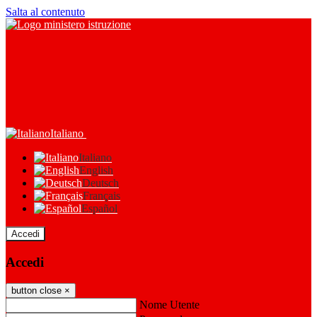
Salta al contenuto
Italiano
Italiano
English
Deutsch
Français
Español
Accedi
Accedi
button close
×
Nome Utente