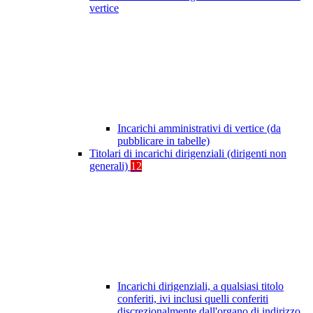
vertice
Incarichi amministrativi di vertice (da
pubblicare in tabelle)
Titolari di incarichi dirigenziali (dirigenti non
generali)
12
Incarichi dirigenziali, a qualsiasi titolo
conferiti, ivi inclusi quelli conferiti
discrezionalmente dall'organo di indirizzo