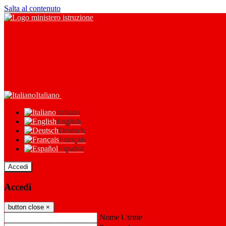
Salta al contenuto
Italiano
Italiano
English
Deutsch
Français
Español
Accedi
Accedi
button close
×
Nome Utente