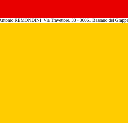
 Antonio REMONDINI
Via Travettore, 33 - 36061 Bassano del Grapp