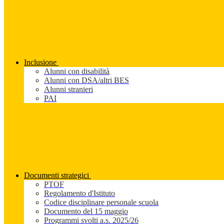
Inclusione
Alunni con disabilità
Alunni con DSA/altri BES
Alunni stranieri
PAI
Documenti strategici
PTOF
Regolamento d'Istituto
Codice disciplinare personale scuola
Documento del 15 maggio
Programmi svolti a.s. 2025/26