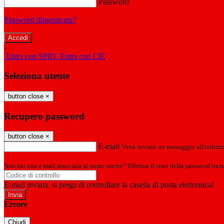
Password
Password dimenticata?
-
Entra con SPID
Entra con CIE
Seleziona utente
button close
×
Recupero password
button close
×
E-mail
Verrà inviato un messaggio all'indirizz
Non hai una e-mail associata al nome utente? Effettua il reset della password tram
E-mail inviata, si prega di controllare la casella di posta elettronica!
Errore
Chiudi