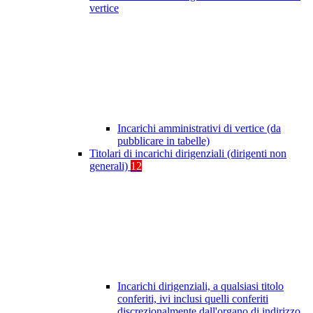
vertice
Incarichi amministrativi di vertice (da
pubblicare in tabelle)
Titolari di incarichi dirigenziali (dirigenti non
generali)
12
Incarichi dirigenziali, a qualsiasi titolo
conferiti, ivi inclusi quelli conferiti
discrezionalmente dall'organo di indirizzo