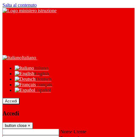
Salta al contenuto
Italiano
Italiano
English
Deutsch
Français
Español
Accedi
Accedi
button close
×
Nome Utente