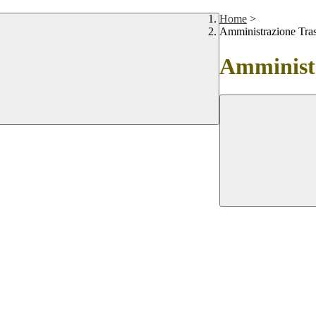
Home
>
Amministrazione Tra
Amministr