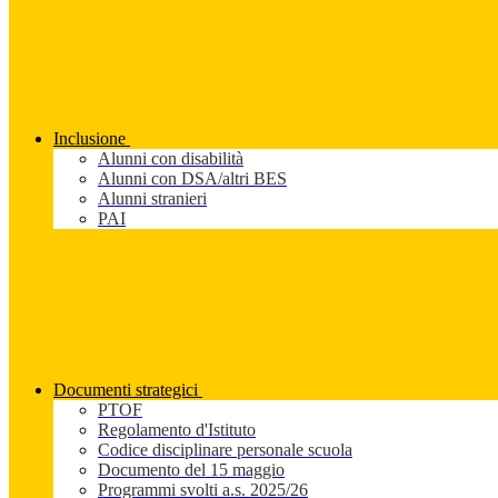
Inclusione
Alunni con disabilità
Alunni con DSA/altri BES
Alunni stranieri
PAI
Documenti strategici
PTOF
Regolamento d'Istituto
Codice disciplinare personale scuola
Documento del 15 maggio
Programmi svolti a.s. 2025/26