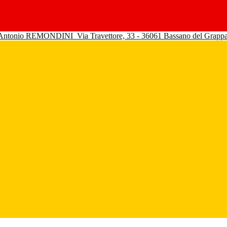
 Antonio REMONDINI
Via Travettore, 33 - 36061 Bassano del Grapp