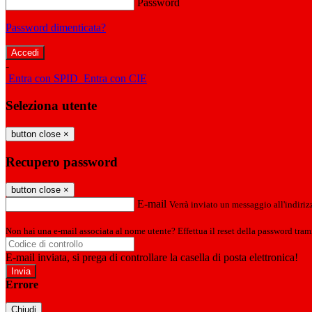
Password
Password dimenticata?
-
Entra con SPID
Entra con CIE
Seleziona utente
button close
×
Recupero password
button close
×
E-mail
Verrà inviato un messaggio all'indirizz
Non hai una e-mail associata al nome utente? Effettua il reset della password tram
E-mail inviata, si prega di controllare la casella di posta elettronica!
Errore
Chiudi