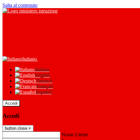
Salta al contenuto
Italiano
Italiano
English
Deutsch
Français
Español
Accedi
Accedi
button close
×
Nome Utente