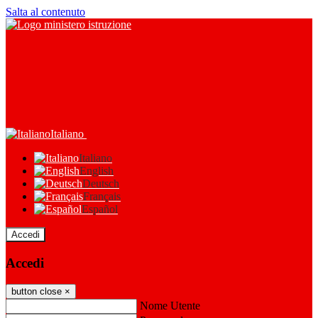
Salta al contenuto
Italiano
Italiano
English
Deutsch
Français
Español
Accedi
Accedi
button close
×
Nome Utente