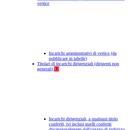
vertice
Incarichi amministrativi di vertice (da
pubblicare in tabelle)
Titolari di incarichi dirigenziali (dirigenti non
generali)
12
Incarichi dirigenziali, a qualsiasi titolo
conferiti, ivi inclusi quelli conferiti
discrezionalmente dall'organo di indirizzo