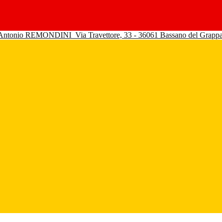
 Antonio REMONDINI
Via Travettore, 33 - 36061 Bassano del Grapp