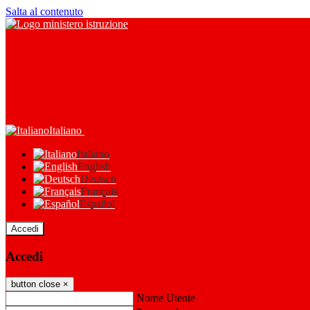
Salta al contenuto
Italiano
Italiano
English
Deutsch
Français
Español
Accedi
Accedi
button close
×
Nome Utente