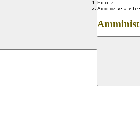
Home
>
Amministrazione Tra
Amministr