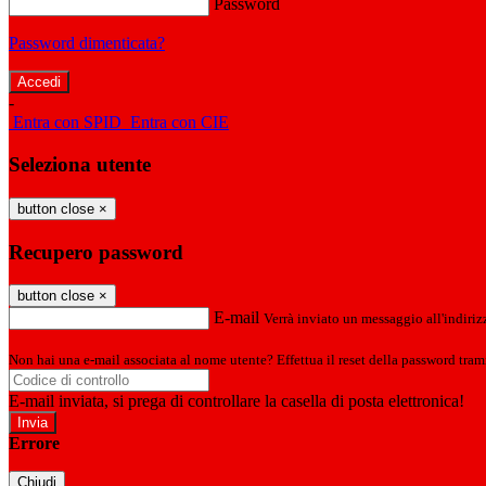
Password
Password dimenticata?
-
Entra con SPID
Entra con CIE
Seleziona utente
button close
×
Recupero password
button close
×
E-mail
Verrà inviato un messaggio all'indirizz
Non hai una e-mail associata al nome utente? Effettua il reset della password tram
E-mail inviata, si prega di controllare la casella di posta elettronica!
Errore
Chiudi