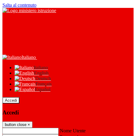
Salta al contenuto
Italiano
Italiano
English
Deutsch
Français
Español
Accedi
Accedi
button close
×
Nome Utente