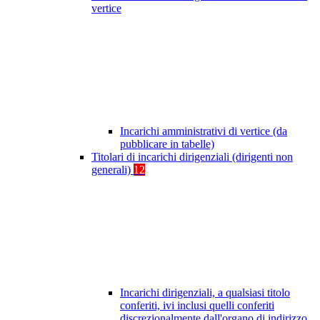
vertice
Incarichi amministrativi di vertice (da
pubblicare in tabelle)
Titolari di incarichi dirigenziali (dirigenti non
generali)
12
Incarichi dirigenziali, a qualsiasi titolo
conferiti, ivi inclusi quelli conferiti
discrezionalmente dall'organo di indirizzo