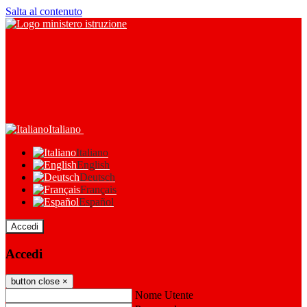
Salta al contenuto
Italiano
Italiano
English
Deutsch
Français
Español
Accedi
Accedi
button close
×
Nome Utente