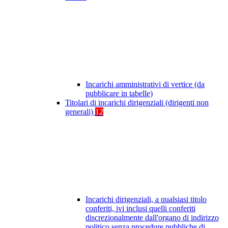
Incarichi amministrativi di vertice (da
pubblicare in tabelle)
Titolari di incarichi dirigenziali (dirigenti non
generali)
12
Incarichi dirigenziali, a qualsiasi titolo
conferiti, ivi inclusi quelli conferiti
discrezionalmente dall'organo di indirizzo
politico senza procedure pubbliche di