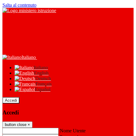
Salta al contenuto
Italiano
Italiano
English
Deutsch
Français
Español
Accedi
Accedi
button close
×
Nome Utente