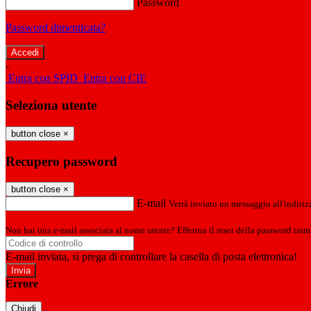
Password
Password dimenticata?
-
Entra con SPID
Entra con CIE
Seleziona utente
button close
×
Recupero password
button close
×
E-mail
Verrà inviato un messaggio all'indirizz
Non hai una e-mail associata al nome utente? Effettua il reset della password tram
E-mail inviata, si prega di controllare la casella di posta elettronica!
Errore
Chiudi