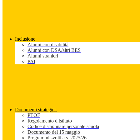
Inclusione
Alunni con disabilità
Alunni con DSA/altri BES
Alunni stranieri
PAI
Documenti strategici
PTOF
Regolamento d'Istituto
Codice disciplinare personale scuola
Documento del 15 maggio
Programmi svolti a.s. 2025/26