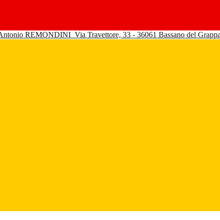
 Antonio REMONDINI
Via Travettore, 33 - 36061 Bassano del Grapp