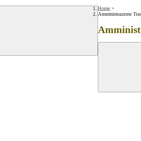
Home
>
Amministrazione Tra
Amministr