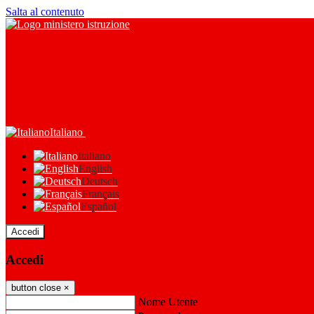
Salta al contenuto
Italiano
Italiano
English
Deutsch
Français
Español
Accedi
Accedi
button close
×
Nome Utente