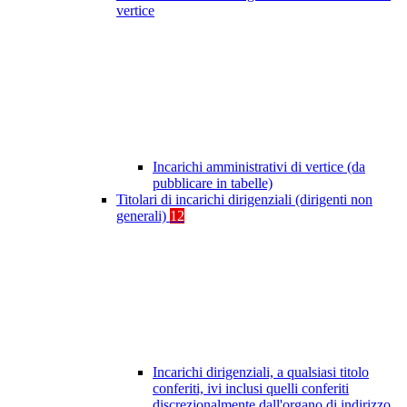
vertice
Incarichi amministrativi di vertice (da
pubblicare in tabelle)
Titolari di incarichi dirigenziali (dirigenti non
generali)
12
Incarichi dirigenziali, a qualsiasi titolo
conferiti, ivi inclusi quelli conferiti
discrezionalmente dall'organo di indirizzo