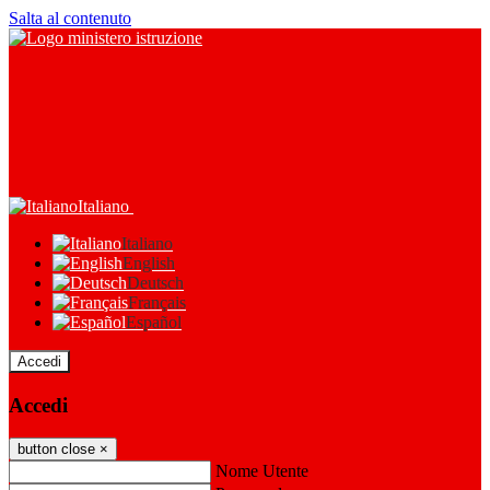
Salta al contenuto
Italiano
Italiano
English
Deutsch
Français
Español
Accedi
Accedi
button close
×
Nome Utente