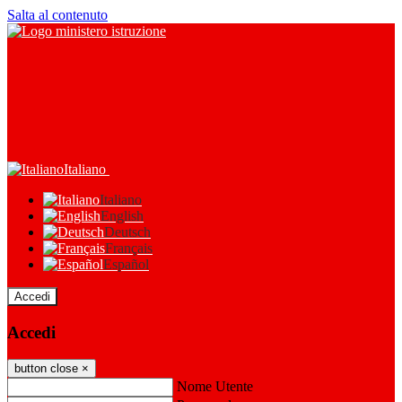
Salta al contenuto
Italiano
Italiano
English
Deutsch
Français
Español
Accedi
Accedi
button close
×
Nome Utente