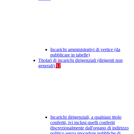
Incarichi amministrativi di vertice (da
pubblicare in tabelle)
Titolari di incarichi dirigenziali (dirigenti non
generali)
12
Incarichi dirigenziali, a qualsiasi titolo
conferiti, ivi inclusi quelli conferiti
discrezionalmente dall'organo di indirizzo
politico senza procedure pubbliche di