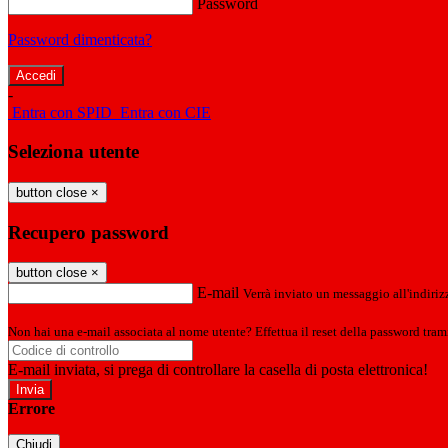
Password
Password dimenticata?
-
Entra con SPID
Entra con CIE
Seleziona utente
button close
×
Recupero password
button close
×
E-mail
Verrà inviato un messaggio all'indirizz
Non hai una e-mail associata al nome utente? Effettua il reset della password tram
E-mail inviata, si prega di controllare la casella di posta elettronica!
Errore
Chiudi