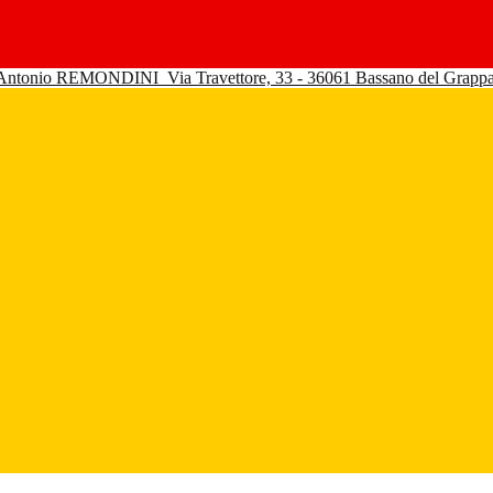
 Antonio REMONDINI
Via Travettore, 33 - 36061 Bassano del Grapp