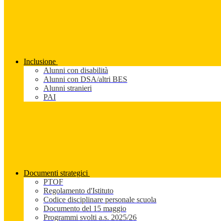
Inclusione
Alunni con disabilità
Alunni con DSA/altri BES
Alunni stranieri
PAI
Documenti strategici
PTOF
Regolamento d'Istituto
Codice disciplinare personale scuola
Documento del 15 maggio
Programmi svolti a.s. 2025/26