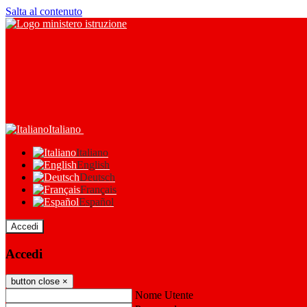
Salta al contenuto
Italiano
Italiano
English
Deutsch
Français
Español
Accedi
Accedi
button close
×
Nome Utente