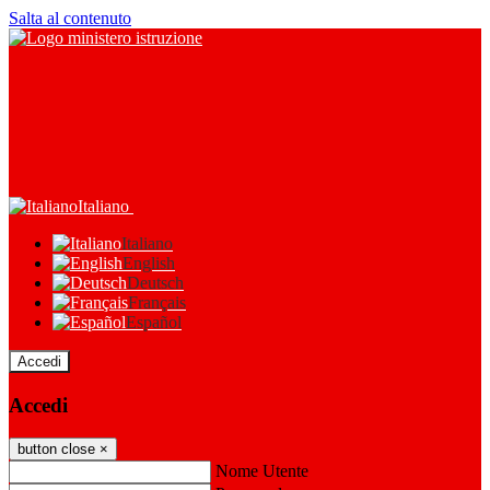
Salta al contenuto
Italiano
Italiano
English
Deutsch
Français
Español
Accedi
Accedi
button close
×
Nome Utente