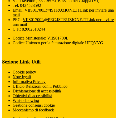
Via Travettore, 33 - 36061 Bassano del Grappa (VI)
Tel:
0424523592
Email:
VIIS01700L@ISTRUZIONE.IT
Link per inviare una
mail
PEC:
VIIS01700L@PEC.ISTRUZIONE.IT
Link per inviare
una mail
C.F.: 82002510244
Codice Ministeriale: VIIS01700L
Codice Univoco per la fatturazione digitale UFQYVG
Sezione Link Utili
Cookie policy
Note legali
Informativa Privacy
Ufficio Relazioni con il Pubblico
Dichiarazione di accessibilità
Obiettivi di accessibilità
Whistleblowing
Gestione consensi cookie
Meccanismo di feedback