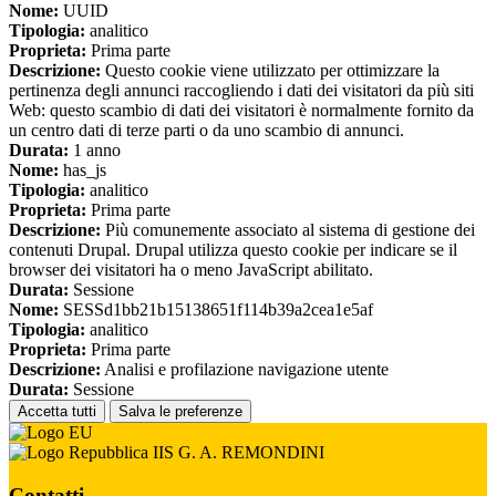
Nome:
UUID
Tipologia:
analitico
Proprieta:
Prima parte
Descrizione:
Questo cookie viene utilizzato per ottimizzare la
pertinenza degli annunci raccogliendo i dati dei visitatori da più siti
Web: questo scambio di dati dei visitatori è normalmente fornito da
un centro dati di terze parti o da uno scambio di annunci.
Durata:
1 anno
Nome:
has_js
Tipologia:
analitico
Proprieta:
Prima parte
Descrizione:
Più comunemente associato al sistema di gestione dei
contenuti Drupal. Drupal utilizza questo cookie per indicare se il
browser dei visitatori ha o meno JavaScript abilitato.
Durata:
Sessione
Nome:
SESSd1bb21b15138651f114b39a2cea1e5af
Tipologia:
analitico
Proprieta:
Prima parte
Descrizione:
Analisi e profilazione navigazione utente
Durata:
Sessione
Accetta tutti
Salva le preferenze
IIS G. A. REMONDINI
Contatti