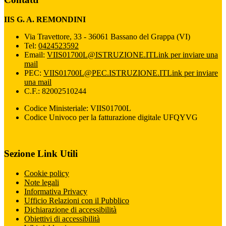
IIS G. A. REMONDINI
Via Travettore, 33 - 36061 Bassano del Grappa (VI)
Tel:
0424523592
Email:
VIIS01700L@ISTRUZIONE.IT
Link per inviare una
mail
PEC:
VIIS01700L@PEC.ISTRUZIONE.IT
Link per inviare
una mail
C.F.: 82002510244
Codice Ministeriale: VIIS01700L
Codice Univoco per la fatturazione digitale UFQYVG
Sezione Link Utili
Cookie policy
Note legali
Informativa Privacy
Ufficio Relazioni con il Pubblico
Dichiarazione di accessibilità
Obiettivi di accessibilità