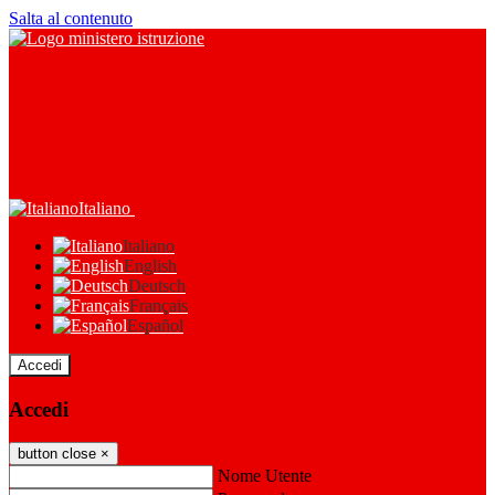
Salta al contenuto
Italiano
Italiano
English
Deutsch
Français
Español
Accedi
Accedi
button close
×
Nome Utente