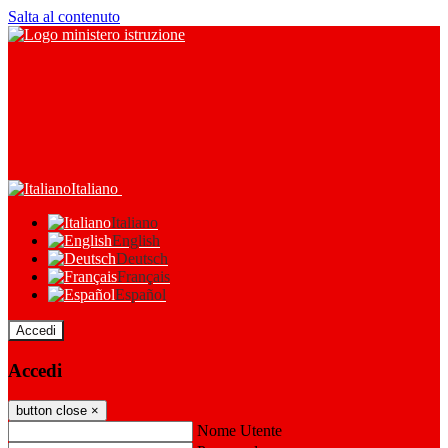
Salta al contenuto
Italiano
Italiano
English
Deutsch
Français
Español
Accedi
Accedi
button close
×
Nome Utente