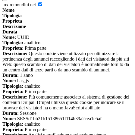
lnx.remondini.net
Nome
Tipologia
Proprieta
Descrizione
Durata
Nome:
UUID
Tipologia:
analitico
Proprieta:
Prima parte
Descrizione:
Questo cookie viene utilizzato per ottimizzare la
pertinenza degli annunci raccogliendo i dati dei visitatori da più siti
Web: questo scambio di dati dei visitatori è normalmente fornito da
un centro dati di terze parti o da uno scambio di annunci.
Durata:
1 anno
Nome:
has_js
Tipologia:
analitico
Proprieta:
Prima parte
Descrizione:
Più comunemente associato al sistema di gestione dei
contenuti Drupal. Drupal utilizza questo cookie per indicare se il
browser dei visitatori ha o meno JavaScript abilitato.
Durata:
Sessione
Nome:
SESSd1bb21b15138651f114b39a2cea1e5af
Tipologia:
analitico
Proprieta:
Prima parte
Descrizione:
Analisi e profilazione navigazione utente