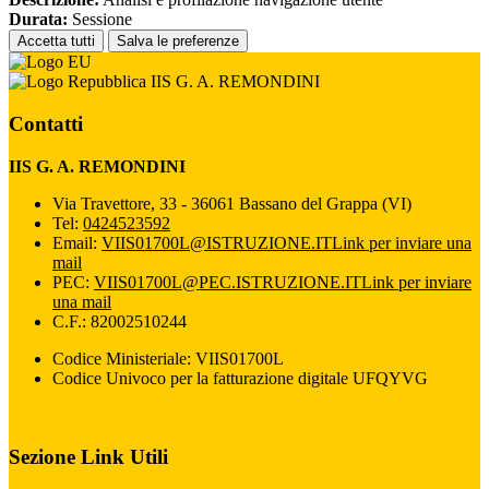
Durata:
Sessione
Accetta tutti
Salva le preferenze
IIS G. A. REMONDINI
Contatti
IIS G. A. REMONDINI
Via Travettore, 33 - 36061 Bassano del Grappa (VI)
Tel:
0424523592
Email:
VIIS01700L@ISTRUZIONE.IT
Link per inviare una
mail
PEC:
VIIS01700L@PEC.ISTRUZIONE.IT
Link per inviare
una mail
C.F.: 82002510244
Codice Ministeriale: VIIS01700L
Codice Univoco per la fatturazione digitale UFQYVG
Sezione Link Utili