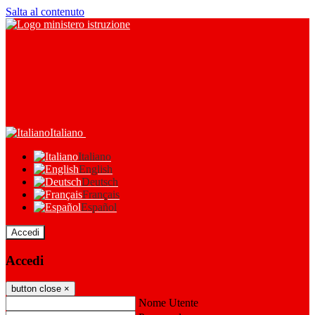
Salta al contenuto
Italiano
Italiano
English
Deutsch
Français
Español
Accedi
Accedi
button close
×
Nome Utente