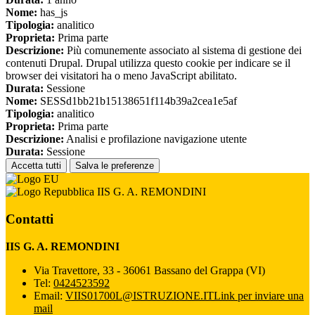
Nome:
has_js
Tipologia:
analitico
Proprieta:
Prima parte
Descrizione:
Più comunemente associato al sistema di gestione dei
contenuti Drupal. Drupal utilizza questo cookie per indicare se il
browser dei visitatori ha o meno JavaScript abilitato.
Durata:
Sessione
Nome:
SESSd1bb21b15138651f114b39a2cea1e5af
Tipologia:
analitico
Proprieta:
Prima parte
Descrizione:
Analisi e profilazione navigazione utente
Durata:
Sessione
Accetta tutti
Salva le preferenze
IIS G. A. REMONDINI
Contatti
IIS G. A. REMONDINI
Via Travettore, 33 - 36061 Bassano del Grappa (VI)
Tel:
0424523592
Email:
VIIS01700L@ISTRUZIONE.IT
Link per inviare una
mail