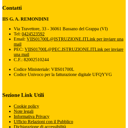
Contatti
IIS G. A. REMONDINI
Via Travettore, 33 - 36061 Bassano del Grappa (VI)
Tel:
0424523592
Email:
VIIS01700L@ISTRUZIONE.IT
Link per inviare una
mail
PEC:
VIIS01700L@PEC.ISTRUZIONE.IT
Link per inviare
una mail
C.F.: 82002510244
Codice Ministeriale: VIIS01700L
Codice Univoco per la fatturazione digitale UFQYVG
Sezione Link Utili
Cookie policy
Note legali
Informativa Privacy
Ufficio Relazioni con il Pubblico
Dichiarazione di accessibilità