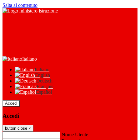
Salta al contenuto
Italiano
Italiano
English
Deutsch
Français
Español
Accedi
Accedi
button close
×
Nome Utente