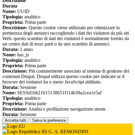
Descrizione
Durata
Nome:
UUID
Tipologia:
analitico
Proprieta:
Prima parte
Descrizione:
Questo cookie viene utilizzato per ottimizzare la
pertinenza degli annunci raccogliendo i dati dei visitatori da più siti
Web: questo scambio di dati dei visitatori è normalmente fornito da
un centro dati di terze parti o da uno scambio di annunci.
Durata:
1 anno
Nome:
has_js
Tipologia:
analitico
Proprieta:
Prima parte
Descrizione:
Più comunemente associato al sistema di gestione dei
contenuti Drupal. Drupal utilizza questo cookie per indicare se il
browser dei visitatori ha o meno JavaScript abilitato.
Durata:
Sessione
Nome:
SESSd1bb21b15138651f114b39a2cea1e5af
Tipologia:
analitico
Proprieta:
Prima parte
Descrizione:
Analisi e profilazione navigazione utente
Durata:
Sessione
Accetta tutti
Salva le preferenze
IIS G. A. REMONDINI