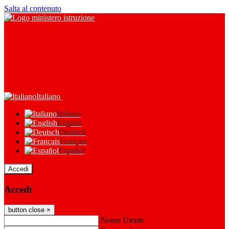
Salta al contenuto
Italiano
Italiano
English
Deutsch
Français
Español
Accedi
Accedi
button close
×
Nome Utente