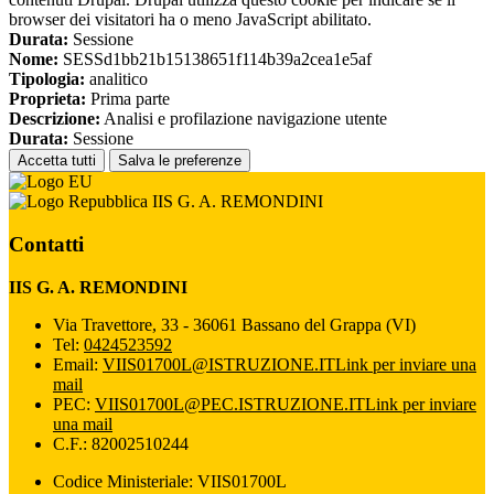
browser dei visitatori ha o meno JavaScript abilitato.
Durata:
Sessione
Nome:
SESSd1bb21b15138651f114b39a2cea1e5af
Tipologia:
analitico
Proprieta:
Prima parte
Descrizione:
Analisi e profilazione navigazione utente
Durata:
Sessione
Accetta tutti
Salva le preferenze
IIS G. A. REMONDINI
Contatti
IIS G. A. REMONDINI
Via Travettore, 33 - 36061 Bassano del Grappa (VI)
Tel:
0424523592
Email:
VIIS01700L@ISTRUZIONE.IT
Link per inviare una
mail
PEC:
VIIS01700L@PEC.ISTRUZIONE.IT
Link per inviare
una mail
C.F.: 82002510244
Codice Ministeriale: VIIS01700L