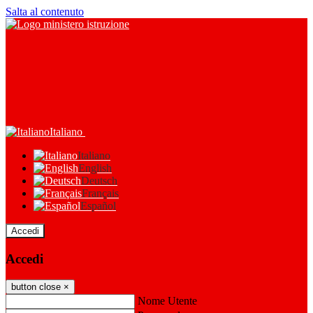
Salta al contenuto
Italiano
Italiano
English
Deutsch
Français
Español
Accedi
Accedi
button close
×
Nome Utente