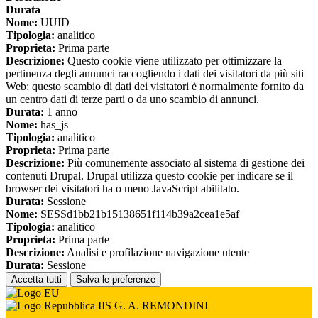
Durata
Nome:
UUID
Tipologia:
analitico
Proprieta:
Prima parte
Descrizione:
Questo cookie viene utilizzato per ottimizzare la
pertinenza degli annunci raccogliendo i dati dei visitatori da più siti
Web: questo scambio di dati dei visitatori è normalmente fornito da
un centro dati di terze parti o da uno scambio di annunci.
Durata:
1 anno
Nome:
has_js
Tipologia:
analitico
Proprieta:
Prima parte
Descrizione:
Più comunemente associato al sistema di gestione dei
contenuti Drupal. Drupal utilizza questo cookie per indicare se il
browser dei visitatori ha o meno JavaScript abilitato.
Durata:
Sessione
Nome:
SESSd1bb21b15138651f114b39a2cea1e5af
Tipologia:
analitico
Proprieta:
Prima parte
Descrizione:
Analisi e profilazione navigazione utente
Durata:
Sessione
Accetta tutti
Salva le preferenze
IIS G. A. REMONDINI