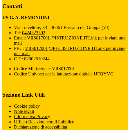
Contatti
IIS G. A. REMONDINI
Via Travettore, 33 - 36061 Bassano del Grappa (VI)
Tel:
0424523592
Email:
VIIS01700L@ISTRUZIONE.IT
Link per inviare una
mail
PEC:
VIIS01700L@PEC.ISTRUZIONE.IT
Link per inviare
una mail
C.F.: 82002510244
Codice Ministeriale: VIIS01700L
Codice Univoco per la fatturazione digitale UFQYVG
Sezione Link Utili
Cookie policy
Note legali
Informativa Privacy
Ufficio Relazioni con il Pubblico
Dichiarazione di accessibilità