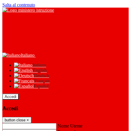
Salta al contenuto
Italiano
Italiano
English
Deutsch
Français
Español
Accedi
Accedi
button close
×
Nome Utente