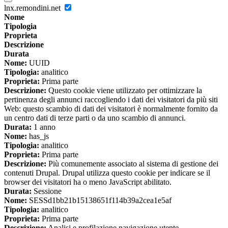
lnx.remondini.net
Nome
Tipologia
Proprieta
Descrizione
Durata
Nome:
UUID
Tipologia:
analitico
Proprieta:
Prima parte
Descrizione:
Questo cookie viene utilizzato per ottimizzare la
pertinenza degli annunci raccogliendo i dati dei visitatori da più siti
Web: questo scambio di dati dei visitatori è normalmente fornito da
un centro dati di terze parti o da uno scambio di annunci.
Durata:
1 anno
Nome:
has_js
Tipologia:
analitico
Proprieta:
Prima parte
Descrizione:
Più comunemente associato al sistema di gestione dei
contenuti Drupal. Drupal utilizza questo cookie per indicare se il
browser dei visitatori ha o meno JavaScript abilitato.
Durata:
Sessione
Nome:
SESSd1bb21b15138651f114b39a2cea1e5af
Tipologia:
analitico
Proprieta:
Prima parte
Descrizione:
Analisi e profilazione navigazione utente