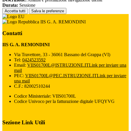
Durata:
Sessione
Accetta tutti
Salva le preferenze
IIS G. A. REMONDINI
Contatti
IIS G. A. REMONDINI
Via Travettore, 33 - 36061 Bassano del Grappa (VI)
Tel:
0424523592
Email:
VIIS01700L@ISTRUZIONE.IT
Link per inviare una
mail
PEC:
VIIS01700L@PEC.ISTRUZIONE.IT
Link per inviare
una mail
C.F.: 82002510244
Codice Ministeriale: VIIS01700L
Codice Univoco per la fatturazione digitale UFQYVG
Sezione Link Utili