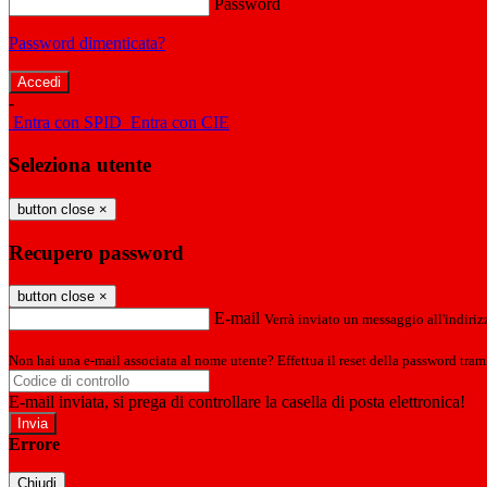
Password
Password dimenticata?
-
Entra con SPID
Entra con CIE
Seleziona utente
button close
×
Recupero password
button close
×
E-mail
Verrà inviato un messaggio all'indirizz
Non hai una e-mail associata al nome utente? Effettua il reset della password tram
E-mail inviata, si prega di controllare la casella di posta elettronica!
Errore
Chiudi