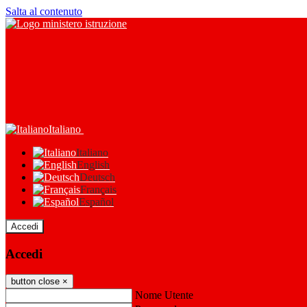
Salta al contenuto
Italiano
Italiano
English
Deutsch
Français
Español
Accedi
Accedi
button close
×
Nome Utente