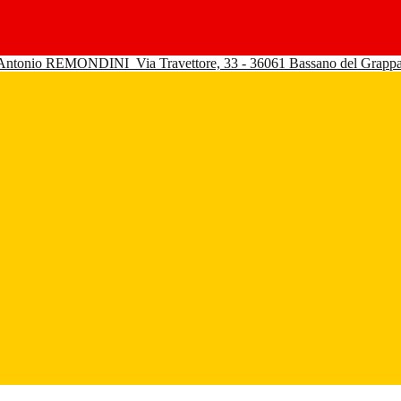
 Antonio REMONDINI
Via Travettore, 33 - 36061 Bassano del Grapp