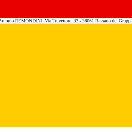
 Antonio REMONDINI
Via Travettore, 33 - 36061 Bassano del Grapp