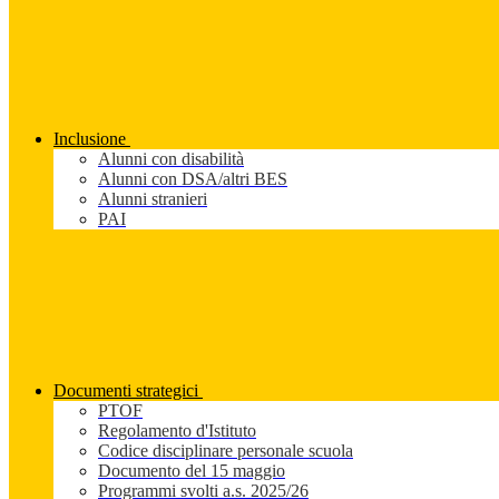
Inclusione
Alunni con disabilità
Alunni con DSA/altri BES
Alunni stranieri
PAI
Documenti strategici
PTOF
Regolamento d'Istituto
Codice disciplinare personale scuola
Documento del 15 maggio
Programmi svolti a.s. 2025/26