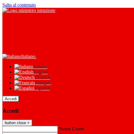
Salta al contenuto
Italiano
Italiano
English
Deutsch
Français
Español
Accedi
Accedi
button close
×
Nome Utente