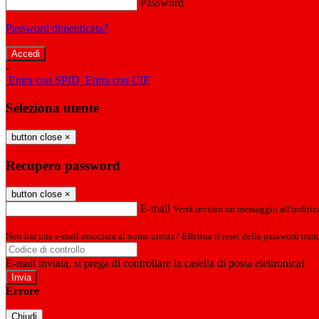
Password
Password dimenticata?
-
Entra con SPID
Entra con CIE
Seleziona utente
button close
×
Recupero password
button close
×
E-mail
Verrà inviato un messaggio all'indirizz
Non hai una e-mail associata al nome utente? Effettua il reset della password tram
E-mail inviata, si prega di controllare la casella di posta elettronica!
Errore
Chiudi