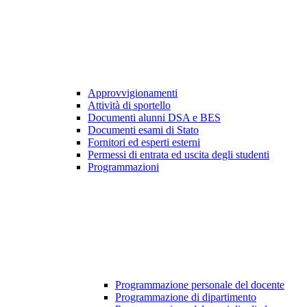
Approvvigionamenti
Attività di sportello
Documenti alunni DSA e BES
Documenti esami di Stato
Fornitori ed esperti esterni
Permessi di entrata ed uscita degli studenti
Programmazioni
Programmazione personale del docente
Programmazione di dipartimento