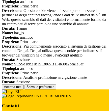
Tipologia:
analitico
Proprieta:
Prima parte
Descrizione:
Questo cookie viene utilizzato per ottimizzare la
pertinenza degli annunci raccogliendo i dati dei visitatori da più siti
Web: questo scambio di dati dei visitatori è normalmente fornito da
un centro dati di terze parti o da uno scambio di annunci.
Durata:
1 anno
Nome:
has_js
Tipologia:
analitico
Proprieta:
Prima parte
Descrizione:
Più comunemente associato al sistema di gestione dei
contenuti Drupal. Drupal utilizza questo cookie per indicare se il
browser dei visitatori ha o meno JavaScript abilitato.
Durata:
Sessione
Nome:
SESSd1bb21b15138651f114b39a2cea1e5af
Tipologia:
analitico
Proprieta:
Prima parte
Descrizione:
Analisi e profilazione navigazione utente
Durata:
Sessione
Accetta tutti
Salva le preferenze
IIS G. A. REMONDINI
Contatti