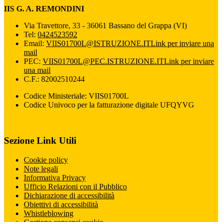
IIS G. A. REMONDINI
Via Travettore, 33 - 36061 Bassano del Grappa (VI)
Tel:
0424523592
Email:
VIIS01700L@ISTRUZIONE.IT
Link per inviare una
mail
PEC:
VIIS01700L@PEC.ISTRUZIONE.IT
Link per inviare
una mail
C.F.: 82002510244
Codice Ministeriale: VIIS01700L
Codice Univoco per la fatturazione digitale UFQYVG
Sezione Link Utili
Cookie policy
Note legali
Informativa Privacy
Ufficio Relazioni con il Pubblico
Dichiarazione di accessibilità
Obiettivi di accessibilità
Whistleblowing