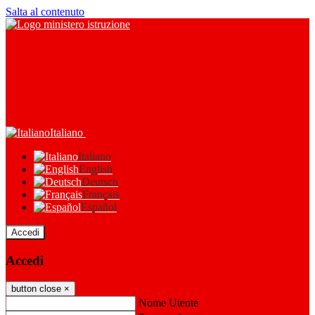
Salta al contenuto
Italiano
Italiano
English
Deutsch
Français
Español
Accedi
Accedi
button close
×
Nome Utente