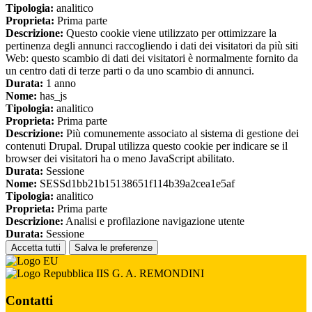
Tipologia:
analitico
Proprieta:
Prima parte
Descrizione:
Questo cookie viene utilizzato per ottimizzare la
pertinenza degli annunci raccogliendo i dati dei visitatori da più siti
Web: questo scambio di dati dei visitatori è normalmente fornito da
un centro dati di terze parti o da uno scambio di annunci.
Durata:
1 anno
Nome:
has_js
Tipologia:
analitico
Proprieta:
Prima parte
Descrizione:
Più comunemente associato al sistema di gestione dei
contenuti Drupal. Drupal utilizza questo cookie per indicare se il
browser dei visitatori ha o meno JavaScript abilitato.
Durata:
Sessione
Nome:
SESSd1bb21b15138651f114b39a2cea1e5af
Tipologia:
analitico
Proprieta:
Prima parte
Descrizione:
Analisi e profilazione navigazione utente
Durata:
Sessione
Accetta tutti
Salva le preferenze
IIS G. A. REMONDINI
Contatti