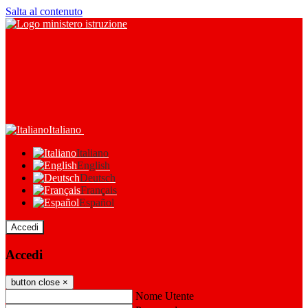
Salta al contenuto
Italiano
Italiano
English
Deutsch
Français
Español
Accedi
Accedi
button close
×
Nome Utente