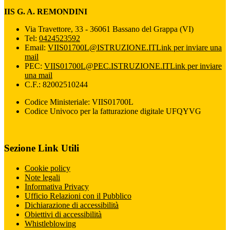
IIS G. A. REMONDINI
Via Travettore, 33 - 36061 Bassano del Grappa (VI)
Tel:
0424523592
Email:
VIIS01700L@ISTRUZIONE.IT
Link per inviare una
mail
PEC:
VIIS01700L@PEC.ISTRUZIONE.IT
Link per inviare
una mail
C.F.: 82002510244
Codice Ministeriale: VIIS01700L
Codice Univoco per la fatturazione digitale UFQYVG
Sezione Link Utili
Cookie policy
Note legali
Informativa Privacy
Ufficio Relazioni con il Pubblico
Dichiarazione di accessibilità
Obiettivi di accessibilità
Whistleblowing