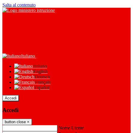
Salta al contenuto
Italiano
Italiano
English
Deutsch
Français
Español
Accedi
Accedi
button close
×
Nome Utente