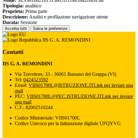
Nome:
SESSd1bb21b15138651f114b39a2cea1e5af
Tipologia:
analitico
Proprieta:
Prima parte
Descrizione:
Analisi e profilazione navigazione utente
Durata:
Sessione
Accetta tutti
Salva le preferenze
IIS G. A. REMONDINI
Contatti
IIS G. A. REMONDINI
Via Travettore, 33 - 36061 Bassano del Grappa (VI)
Tel:
0424523592
Email:
VIIS01700L@ISTRUZIONE.IT
Link per inviare una
mail
PEC:
VIIS01700L@PEC.ISTRUZIONE.IT
Link per inviare
una mail
C.F.: 82002510244
Codice Ministeriale: VIIS01700L
Codice Univoco per la fatturazione digitale UFQYVG