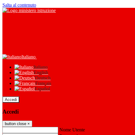
Salta al contenuto
Italiano
Italiano
English
Deutsch
Français
Español
Accedi
Accedi
button close
×
Nome Utente