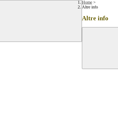
Home
>
Altre info
Altre info