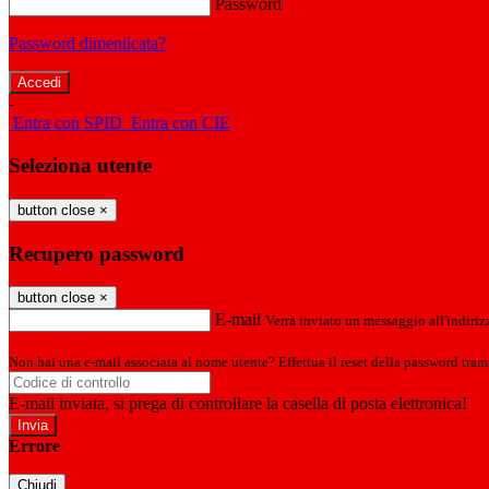
Password
Password dimenticata?
-
Entra con SPID
Entra con CIE
Seleziona utente
button close
×
Recupero password
button close
×
E-mail
Verrà inviato un messaggio all'indirizz
Non hai una e-mail associata al nome utente? Effettua il reset della password tram
E-mail inviata, si prega di controllare la casella di posta elettronica!
Errore
Chiudi