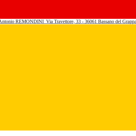
 Antonio REMONDINI
Via Travettore, 33 - 36061 Bassano del Grapp