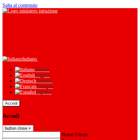
Salta al contenuto
Italiano
Italiano
English
Deutsch
Français
Español
Accedi
Accedi
button close
×
Nome Utente