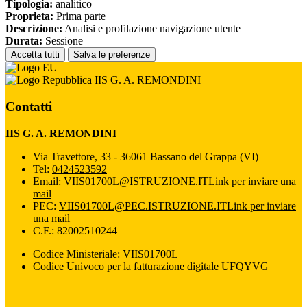
Tipologia:
analitico
Proprieta:
Prima parte
Descrizione:
Analisi e profilazione navigazione utente
Durata:
Sessione
Accetta tutti
Salva le preferenze
IIS G. A. REMONDINI
Contatti
IIS G. A. REMONDINI
Via Travettore, 33 - 36061 Bassano del Grappa (VI)
Tel:
0424523592
Email:
VIIS01700L@ISTRUZIONE.IT
Link per inviare una
mail
PEC:
VIIS01700L@PEC.ISTRUZIONE.IT
Link per inviare
una mail
C.F.: 82002510244
Codice Ministeriale: VIIS01700L
Codice Univoco per la fatturazione digitale UFQYVG