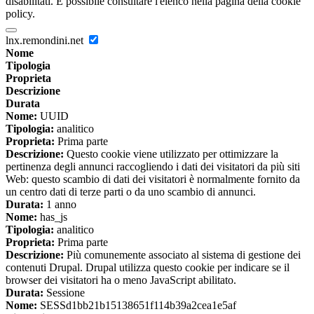
disabilitati. È possibile consultare l'elenco nella pagina della cookie
policy.
lnx.remondini.net
Nome
Tipologia
Proprieta
Descrizione
Durata
Nome:
UUID
Tipologia:
analitico
Proprieta:
Prima parte
Descrizione:
Questo cookie viene utilizzato per ottimizzare la
pertinenza degli annunci raccogliendo i dati dei visitatori da più siti
Web: questo scambio di dati dei visitatori è normalmente fornito da
un centro dati di terze parti o da uno scambio di annunci.
Durata:
1 anno
Nome:
has_js
Tipologia:
analitico
Proprieta:
Prima parte
Descrizione:
Più comunemente associato al sistema di gestione dei
contenuti Drupal. Drupal utilizza questo cookie per indicare se il
browser dei visitatori ha o meno JavaScript abilitato.
Durata:
Sessione
Nome:
SESSd1bb21b15138651f114b39a2cea1e5af