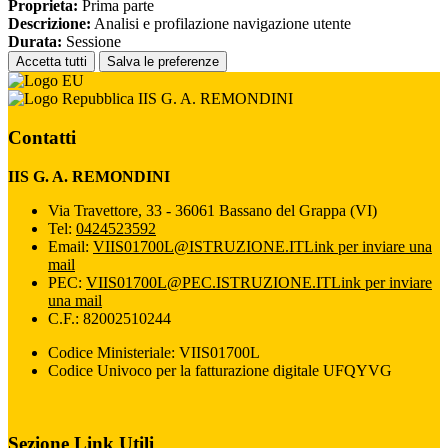
Proprieta:
Prima parte
Descrizione:
Analisi e profilazione navigazione utente
Durata:
Sessione
Accetta tutti
Salva le preferenze
IIS G. A. REMONDINI
Contatti
IIS G. A. REMONDINI
Via Travettore, 33 - 36061 Bassano del Grappa (VI)
Tel:
0424523592
Email:
VIIS01700L@ISTRUZIONE.IT
Link per inviare una
mail
PEC:
VIIS01700L@PEC.ISTRUZIONE.IT
Link per inviare
una mail
C.F.: 82002510244
Codice Ministeriale: VIIS01700L
Codice Univoco per la fatturazione digitale UFQYVG
Sezione Link Utili