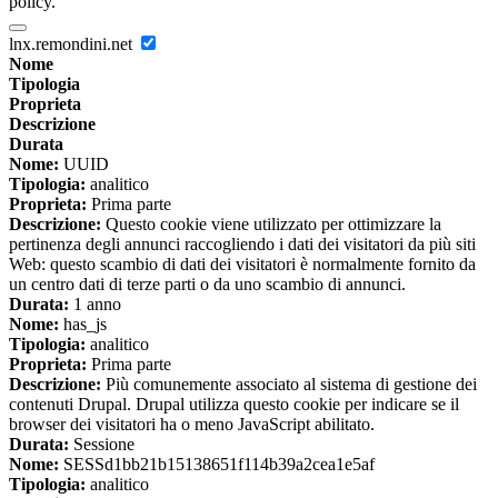
policy.
lnx.remondini.net
Nome
Tipologia
Proprieta
Descrizione
Durata
Nome:
UUID
Tipologia:
analitico
Proprieta:
Prima parte
Descrizione:
Questo cookie viene utilizzato per ottimizzare la
pertinenza degli annunci raccogliendo i dati dei visitatori da più siti
Web: questo scambio di dati dei visitatori è normalmente fornito da
un centro dati di terze parti o da uno scambio di annunci.
Durata:
1 anno
Nome:
has_js
Tipologia:
analitico
Proprieta:
Prima parte
Descrizione:
Più comunemente associato al sistema di gestione dei
contenuti Drupal. Drupal utilizza questo cookie per indicare se il
browser dei visitatori ha o meno JavaScript abilitato.
Durata:
Sessione
Nome:
SESSd1bb21b15138651f114b39a2cea1e5af
Tipologia:
analitico