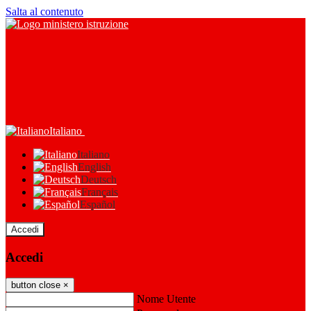
Salta al contenuto
Italiano
Italiano
English
Deutsch
Français
Español
Accedi
Accedi
button close
×
Nome Utente