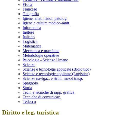
Fisica
Francese
Geografia
Igiene, anat., fisiol. patolog.
Igiene e cultura medico-sanit.
Informatica
Inglese
Italiano
Logistica
Matematica
Meccanica e macchine
Metodologie operative
Psicologia - Scienze Umane
Scienze
Scienze e tecnologie applicate (Biologico)
Scienze e tecnologie applicate (Logistica)
Scienze navigaz. e strutt. mezzi trasp.
Spagnolo
Storia
Tecn. e tecniche di rapp. grafica
Tecniche di comunicaz.
Tedesco
Diritto e leg. turistica