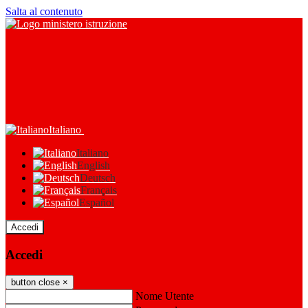
Salta al contenuto
Italiano
Italiano
English
Deutsch
Français
Español
Accedi
Accedi
button close
×
Nome Utente