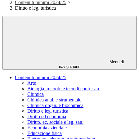
Contenuti minimi 2024/25
>
Diritto e leg. turistica
Menu di
navigazione
Contenuti minimi 2024/25
Arte
Biologia, microb. e tecn di contr. san.
Chimica
Chimica anal. e strumentale
Chimica organ. e biochimica
Diritto e leg. turistica
Diritto ed economia
Diritto, ec. sociale e leg. san.
Economia aziendale
Educazione fisica
Elettrotec., elettron. e automazione