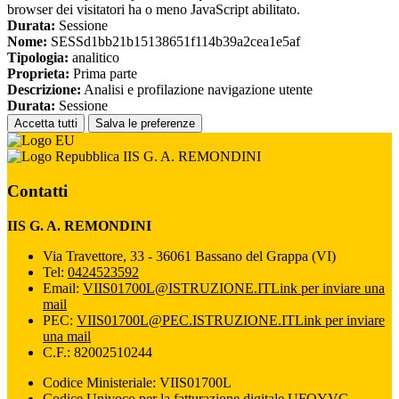
browser dei visitatori ha o meno JavaScript abilitato.
Durata:
Sessione
Nome:
SESSd1bb21b15138651f114b39a2cea1e5af
Tipologia:
analitico
Proprieta:
Prima parte
Descrizione:
Analisi e profilazione navigazione utente
Durata:
Sessione
Accetta tutti
Salva le preferenze
IIS G. A. REMONDINI
Contatti
IIS G. A. REMONDINI
Via Travettore, 33 - 36061 Bassano del Grappa (VI)
Tel:
0424523592
Email:
VIIS01700L@ISTRUZIONE.IT
Link per inviare una
mail
PEC:
VIIS01700L@PEC.ISTRUZIONE.IT
Link per inviare
una mail
C.F.: 82002510244
Codice Ministeriale: VIIS01700L
Codice Univoco per la fatturazione digitale UFQYVG