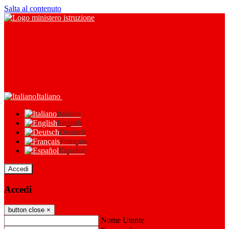
Salta al contenuto
Italiano
Italiano
English
Deutsch
Français
Español
Accedi
Accedi
button close
×
Nome Utente