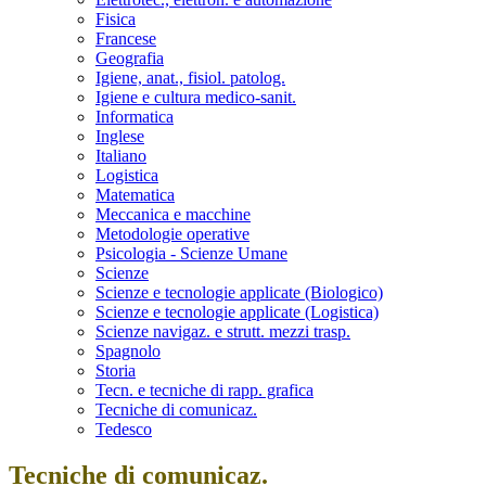
Fisica
Francese
Geografia
Igiene, anat., fisiol. patolog.
Igiene e cultura medico-sanit.
Informatica
Inglese
Italiano
Logistica
Matematica
Meccanica e macchine
Metodologie operative
Psicologia - Scienze Umane
Scienze
Scienze e tecnologie applicate (Biologico)
Scienze e tecnologie applicate (Logistica)
Scienze navigaz. e strutt. mezzi trasp.
Spagnolo
Storia
Tecn. e tecniche di rapp. grafica
Tecniche di comunicaz.
Tedesco
Tecniche di comunicaz.