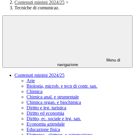
Contenuti minimi 2024/25
>
Tecniche di comunicaz.
Menu di
navigazione
Contenuti minimi 2024/25
Arte
Biologia, microb. e tecn di contr. san.
Chimica
Chimica anal. e strumentale
Chimica organ. e biochimica
Diritto e leg. turistica
Diritto ed economia
Diritto, ec. sociale e leg. san.
Economia aziendale
Educazione fisica
Elettrotec., elettron. e automazione