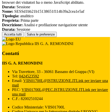
browser dei visitatori ha o meno JavaScript abilitato.
Durata:
Sessione
Nome:
SESSd1bb21b15138651f114b39a2cea1e5af
Tipologia:
analitico
Proprieta:
Prima parte
Descrizione:
Analisi e profilazione navigazione utente
Durata:
Sessione
Accetta tutti
Salva le preferenze
IIS G. A. REMONDINI
Contatti
IIS G. A. REMONDINI
Via Travettore, 33 - 36061 Bassano del Grappa (VI)
Tel:
0424523592
Email:
VIIS01700L@ISTRUZIONE.IT
Link per inviare una
mail
PEC:
VIIS01700L@PEC.ISTRUZIONE.IT
Link per inviare
una mail
C.F.: 82002510244
Codice Ministeriale: VIIS01700L
Codice Univoco per la fatturazione digitale UFQYVG