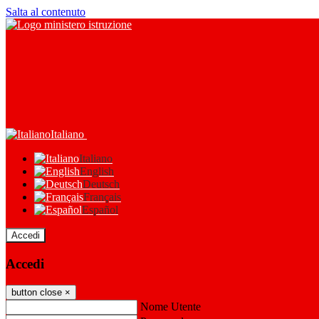
Salta al contenuto
Italiano
Italiano
English
Deutsch
Français
Español
Accedi
Accedi
button close
×
Nome Utente