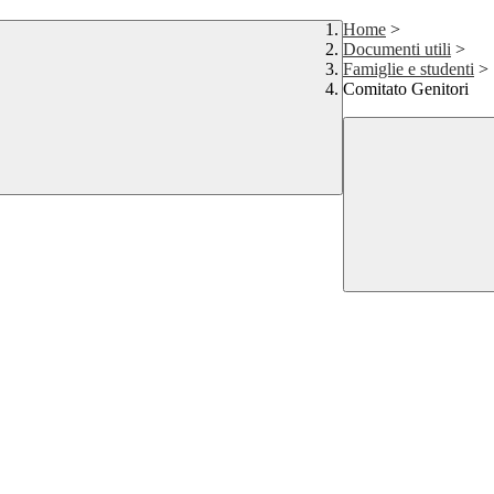
Home
>
Documenti utili
>
Famiglie e studenti
>
Comitato Genitori