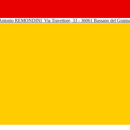
 Antonio REMONDINI
Via Travettore, 33 - 36061 Bassano del Grapp