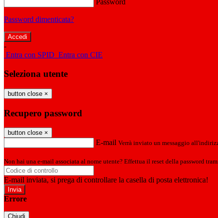
Password
Password dimenticata?
-
Entra con SPID
Entra con CIE
Seleziona utente
button close
×
Recupero password
button close
×
E-mail
Verrà inviato un messaggio all'indirizz
Non hai una e-mail associata al nome utente? Effettua il reset della password tram
E-mail inviata, si prega di controllare la casella di posta elettronica!
Errore
Chiudi