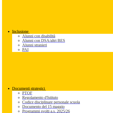
Inclusione
Alunni con disabilità
Alunni con DSA/altri BES
Alunni stranieri
PAI
Documenti strategici
PTOF
Regolamento d'Istituto
Codice disciplinare personale scuola
Documento del 15 maggio
Programmi svolti a.s. 2025/26