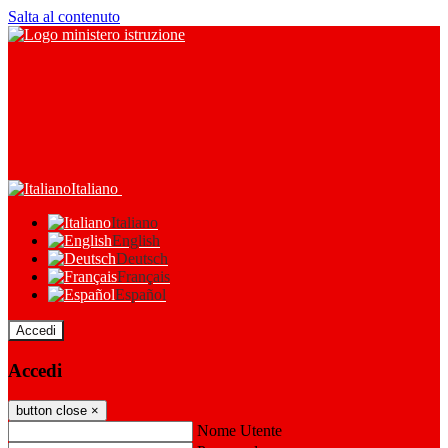
Salta al contenuto
Italiano
Italiano
English
Deutsch
Français
Español
Accedi
Accedi
button close
×
Nome Utente