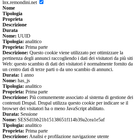
lnx.remondini.net
Nome
Tipologia
Proprieta
Descrizione
Durata
Nome:
UUID
Tipologia:
analitico
Proprieta:
Prima parte
Descrizione:
Questo cookie viene utilizzato per ottimizzare la
pertinenza degli annunci raccogliendo i dati dei visitatori da più siti
Web: questo scambio di dati dei visitatori è normalmente fornito da
un centro dati di terze parti o da uno scambio di annunci.
Durata:
1 anno
Nome:
has_js
Tipologia:
analitico
Proprieta:
Prima parte
Descrizione:
Più comunemente associato al sistema di gestione dei
contenuti Drupal. Drupal utilizza questo cookie per indicare se il
browser dei visitatori ha o meno JavaScript abilitato.
Durata:
Sessione
Nome:
SESSd1bb21b15138651f114b39a2cea1e5af
Tipologia:
analitico
Proprieta:
Prima parte
Descrizione:
Analisi e profilazione navigazione utente