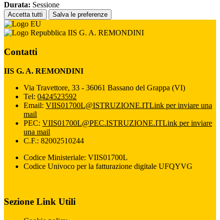
Durata:
Sessione
Accetta tutti
Salva le preferenze
IIS G. A. REMONDINI
Contatti
IIS G. A. REMONDINI
Via Travettore, 33 - 36061 Bassano del Grappa (VI)
Tel:
0424523592
Email:
VIIS01700L@ISTRUZIONE.IT
Link per inviare una
mail
PEC:
VIIS01700L@PEC.ISTRUZIONE.IT
Link per inviare
una mail
C.F.: 82002510244
Codice Ministeriale: VIIS01700L
Codice Univoco per la fatturazione digitale UFQYVG
Sezione Link Utili