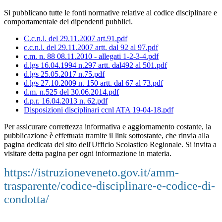
Si pubblicano tutte le fonti normative relative al codice disciplinare e
comportamentale dei dipendenti pubblici.
C.c.n.l. del 29.11.2007 art.91.pdf
c.c.n.l. del 29.11.2007 artt. dal 92 al 97.pdf
c.m. n. 88 08.11.2010 - allegati 1-2-3-4.pdf
d.lgs 16.04.1994 n.297 artt. dal
492 al 501.pdf
d.lgs 25.05.2017 n.75.pdf
d.lgs 27.10.2009 n. 150 artt. dal 67 al 73.pdf
d.m. n.525 del 30.06.2014.pdf
d.p.r. 16.04.2013 n. 62.pdf
Disposizioni disciplinari ccnl ATA 19-04-18.pdf
Per assicurare correttezza informativa e aggiornamento costante, la
pubblicazione è effettuata tramite il link sottostante, che rinvia alla
pagina dedicata del sito dell'Ufficio Scolastico Regionale. Si invita a
visitare detta pagina per ogni informazione in materia.
https://istruzioneveneto.gov.it/amm-
trasparente/codice-disciplinare-e-codice-di-
condotta/