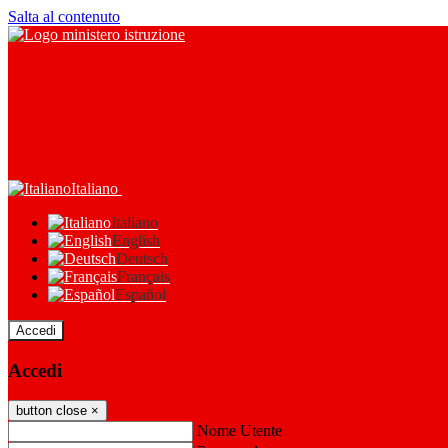
Salta al contenuto
Italiano
Italiano
English
Deutsch
Français
Español
Accedi
Accedi
button close
×
Nome Utente