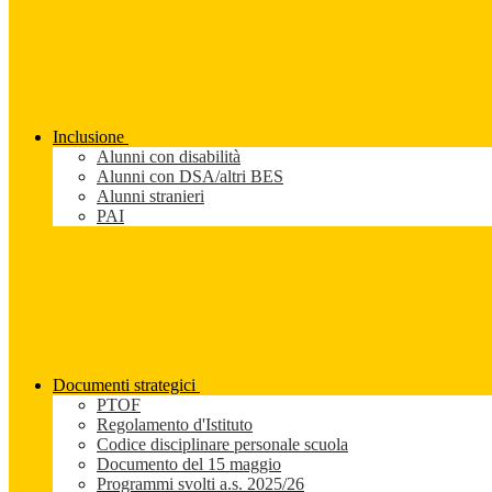
Inclusione
Alunni con disabilità
Alunni con DSA/altri BES
Alunni stranieri
PAI
Documenti strategici
PTOF
Regolamento d'Istituto
Codice disciplinare personale scuola
Documento del 15 maggio
Programmi svolti a.s. 2025/26