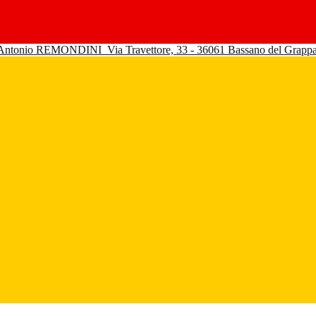
 Antonio REMONDINI
Via Travettore, 33 - 36061 Bassano del Grapp