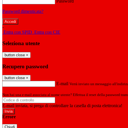
Password
Password dimenticata?
-
Entra con SPID
Entra con CIE
Seleziona utente
button close
×
Recupero password
button close
×
E-mail
Verrà inviato un messaggio all'indirizz
Non hai una e-mail associata al nome utente? Effettua il reset della password tram
E-mail inviata, si prega di controllare la casella di posta elettronica!
Errore
Chiudi