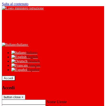
Salta al contenuto
Italiano
Italiano
English
Deutsch
Français
Español
Accedi
Accedi
button close
×
Nome Utente